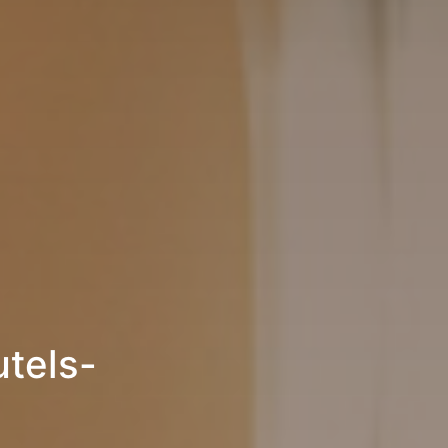
utels-