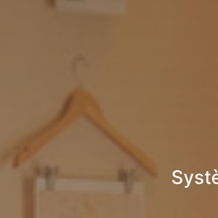
Systè