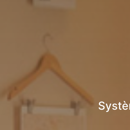
Systè