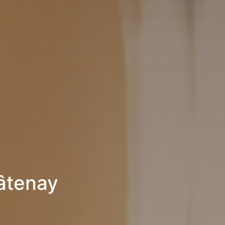
âtenay