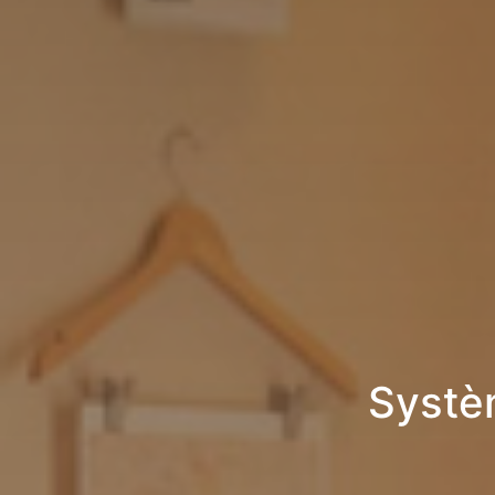
Systè