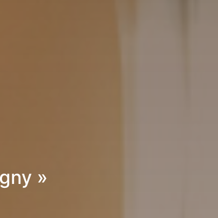
igny »