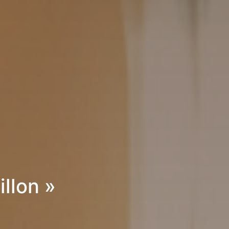
llon »