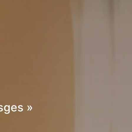
sges »