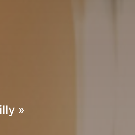
lly »